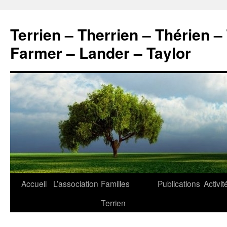
Aller
au
Terrien – Therrien – Thérien –
contenu
Farmer – Lander – Taylor
Accueil
L’association
Familles
Publications
Activit
Terrien