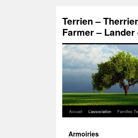
Aller
au
Terrien – Therrie
contenu
Farmer – Lander 
Accueil
L’association
Familles Te
Armoiries