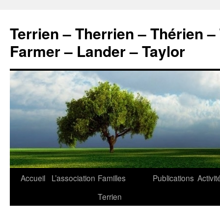
Aller
au
Terrien – Therrien – Thérien –
contenu
Farmer – Lander – Taylor
Accueil
L’association
Familles
Publications
Activit
Terrien