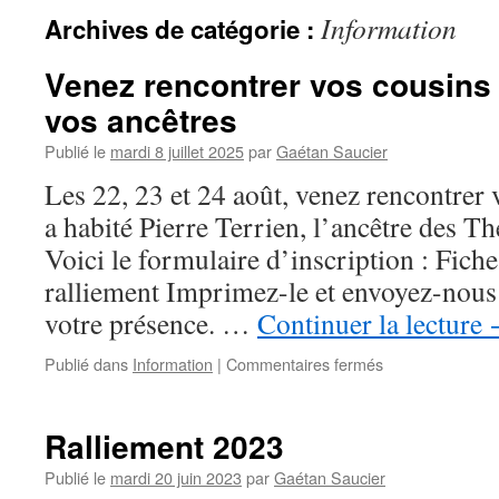
Information
Archives de catégorie :
Venez rencontrer vos cousins s
vos ancêtres
Publié le
mardi 8 juillet 2025
par
Gaétan Saucier
Les 22, 23 et 24 août, venez rencontrer v
a habité Pierre Terrien, l’ancêtre des T
Voici le formulaire d’inscription : Fich
ralliement Imprimez-le et envoyez-nous
votre présence. …
Continuer la lecture
sur
Publié dans
Information
|
Commentaires fermés
Venez
rencontrer
vos
Ralliement 2023
cousins
sur
Publié le
mardi 20 juin 2023
par
Gaétan Saucier
la