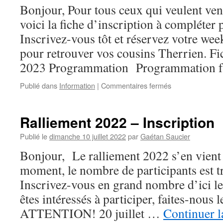
Bonjour, Pour tous ceux qui veulent ven
terre
de
voici la fiche d’inscription à compléter 
vos
Inscrivez-vous tôt et réservez votre we
ancêtres
pour retrouver vos cousins Therrien. Fi
2023 Programmation Programmation fd
sur
Publié dans
Information
|
Commentaires fermés
Ralliement
2023
Ralliement 2022 – Inscription
Publié le
dimanche 10 juillet 2022
par
Gaétan Saucier
Bonjour, Le ralliement 2022 s’en vient
moment, le nombre de participants est tr
Inscrivez-vous en grand nombre d’ici le 
êtes intéressés à participer, faites-nous l
ATTENTION! 20 juillet …
Continuer l