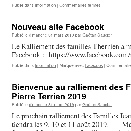
sur
Publié dans
Information
|
Commentaires fermés
Ralliement
2022
–
Nouveau site Facebook
Inscription
Publié le
dimanche 31 mars 2019
par
Gaétan Saucier
Le Ralliement des familles Therrien a m
Facebook : https://www.facebook.com/r
Publié dans
Information
|
Marqué avec
Facebook
|
Commentaire
Bienvenue au ralliement des F
Pierre Terrien 2019
Publié le
dimanche 31 mars 2019
par
Gaétan Saucier
Le prochain ralliement des Familles Jean
tiendra les 9, 10 et 11 août 2019. M