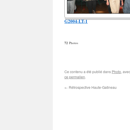
G2004-LT-1
72
Photos
Ce contenu a été publié dans
Photo
, ave
ce permalien
.
←
Rétrospective Haute-Gatineau