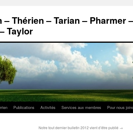
n – Thérien – Tarian – Pharmer 
– Taylor
rrien
Publications
Activités
Services aux membres
Pour nous join
Notre tout dernier bulletin 2012 vient d’être publié
→