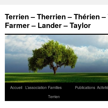
Aller
au
Terrien – Therrien – Thérien –
contenu
Farmer – Lander – Taylor
Accueil
L’association
Familles
Publications
Activit
Terrien